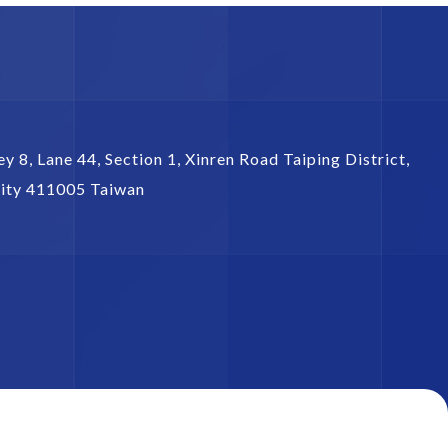
ey 8, Lane 44, Section 1,
Xinren Road Taiping District
,
ity
411005
Taiwan