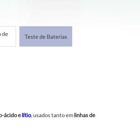
 de
Teste de Baterias
-ácido e
lítio
, usados tanto em
linhas de