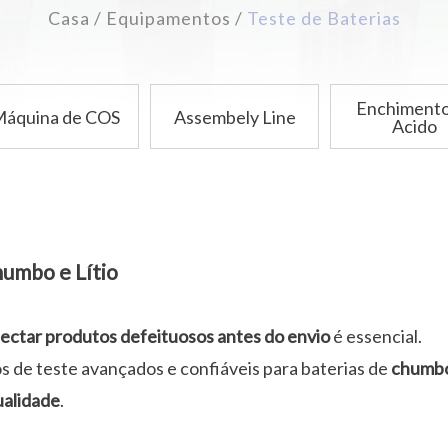
Casa
Equipamentos
Teste de Baterias
Enchimento
áquina de COS
Assembely Line
Acido
humbo e Lítio
ectar produtos defeituosos antes do envio
é essencial.
 de teste avançados e confiáveis para baterias de
chumbo
ualidade
.