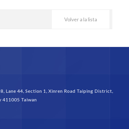
Volver a la lista
 8, Lane 44, Section 1,
Xinren Road Taiping District
,
y
411005
Taiwan