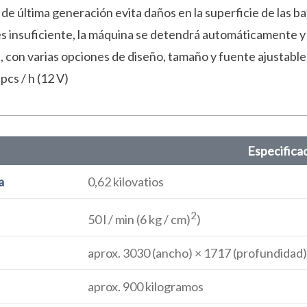
a de última generación evita daños en la superficie de las ba
e es insuficiente, la máquina se detendrá automáticamente y 
 con varias opciones de diseño, tamaño y fuente ajustable
cs / h (12 V)
Especifica
a
0,62 kilovatios
2
50 l / min (6 kg / cm)
)
aprox. 3030 (ancho) × 1717 (profundidad)
aprox. 900 kilogramos