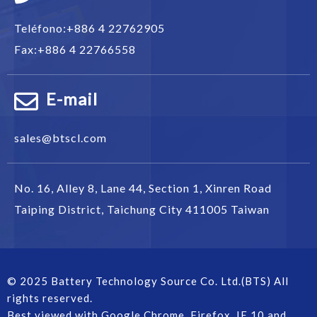
Teléfono:
+886 4 22762905
Fax:
+886 4 22766558
E-mail
sales@btscl.com
No. 16, Alley 8, Lane 44, Section 1,
Xinren Road
Taiping District
,
Taichung City
411005
Taiwan
© 2025 Battery Technology Source Co. Ltd.(BTS) All
rights reserved.
Best viewed with Google Chrome, Firefox, IE 10 and