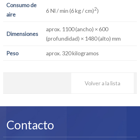
Consumo de
2
6 Nl / min (6 kg / cm)
)
aire
aprox. 1100 (ancho) × 600
Dimensiones
(profundidad) × 1480 (alto) mm
Peso
aprox. 320 kilogramos
Volver a la lista
Contacto